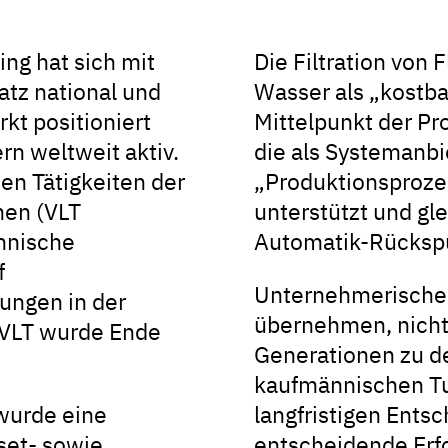
ng hat sich mit
Die Filtration von
tz national und
Wasser als „kostba
rkt positioniert
Mittelpunkt der Pr
rn weltweit aktiv.
die als Systemanbi
en Tätigkeiten der
„Produktionsproze
men (VLT
unterstützt und gle
chnische
Automatik-Rückspül
f
Unternehmerische
ungen in der
übernehmen, nicht 
e VLT wurde Ende
Generationen zu d
kaufmännischen T
wurde eine
langfristigen Ents
set- sowie
entscheidende Erfo