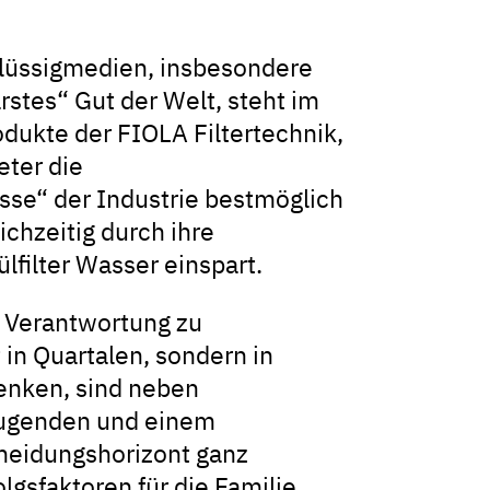
 Flüssigmedien, insbesondere
rstes“ Gut der Welt, steht im
odukte der FIOLA Filtertechnik,
eter die
sse“ der Industrie bestmöglich
ichzeitig durch ihre
filter Wasser einspart.
 Verantwortung zu
in Quartalen, sondern in
enken, sind neben
ugenden und einem
cheidungshorizont ganz
lgsfaktoren für die Familie