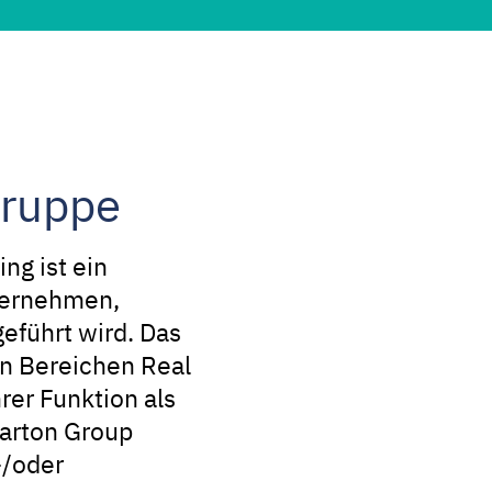
Gruppe
ng ist ein
ternehmen,
geführt wird. Das
en Bereichen Real
hrer Funktion als
Barton Group
-/oder